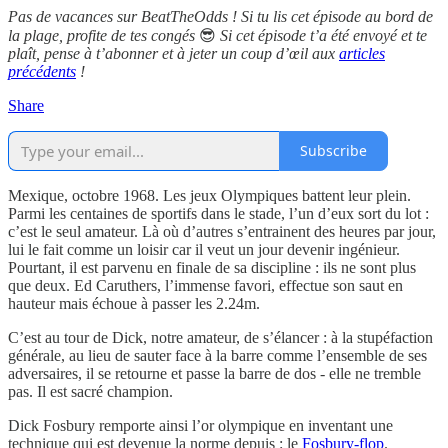
Pas de vacances sur BeatTheOdds ! Si tu lis cet épisode au bord de
la plage, profite de tes congés
😎
Si cet épisode t’a été envoyé et te
plaît, pense à t’abonner et à jeter un coup d’œil aux
articles
précédents
!
Share
Subscribe
Mexique, octobre 1968. Les jeux Olympiques battent leur plein.
Parmi les centaines de sportifs dans le stade, l’un d’eux sort du lot :
c’est le seul amateur. Là où d’autres s’entrainent des heures par jour,
lui le fait comme un loisir car il veut un jour devenir ingénieur.
Pourtant, il est parvenu en finale de sa discipline : ils ne sont plus
que deux. Ed Caruthers, l’immense favori, effectue son saut en
hauteur mais échoue à passer les 2.24m.
C’est au tour de Dick, notre amateur, de s’élancer : à la stupéfaction
générale, au lieu de sauter face à la barre comme l’ensemble de ses
adversaires, il se retourne et passe la barre de dos - elle ne tremble
pas. Il est sacré champion.
Dick Fosbury remporte ainsi l’or olympique en inventant une
technique qui est devenue la norme depuis : le
Fosbury-flop
.