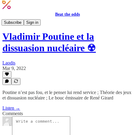
Beat the odds
Beat the odds by Laodis
Subscribe
Sign in
Vladimir Poutine et la
dissuasion nucléaire ☢
Laodis
Mar 9, 2022
Poutine n’est pas fou, et le penser lui rend service ; Théorie des jeux
et dissuasion nucléaire ; Le bouc émissaire de René Girard
Listen →
Comments