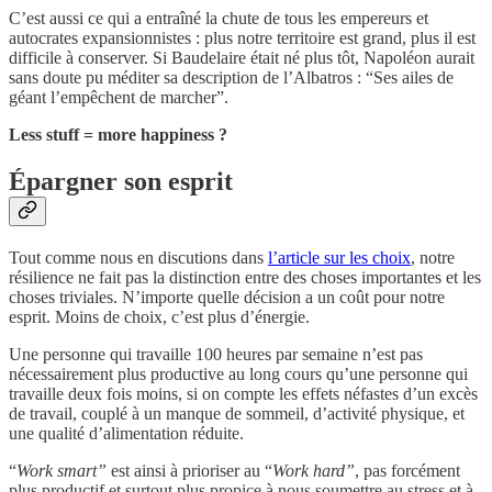
C’est aussi ce qui a entraîné la chute de tous les empereurs et
autocrates expansionnistes : plus notre territoire est grand, plus il est
difficile à conserver. Si Baudelaire était né plus tôt, Napoléon aurait
sans doute pu méditer sa description de l’Albatros : “Ses ailes de
géant l’empêchent de marcher”.
Less stuff = more happiness ?
Épargner son esprit
Tout comme nous en discutions dans
l’article sur les choix
, notre
résilience ne fait pas la distinction entre des choses importantes et les
choses triviales. N’importe quelle décision a un coût pour notre
esprit. Moins de choix, c’est plus d’énergie.
Une personne qui travaille 100 heures par semaine n’est pas
nécessairement plus productive au long cours qu’une personne qui
travaille deux fois moins, si on compte les effets néfastes d’un excès
de travail, couplé à un manque de sommeil, d’activité physique, et
une qualité d’alimentation réduite.
“
Work smart”
est ainsi à prioriser au “
Work hard”
, pas forcément
plus productif et surtout plus propice à nous soumettre au stress et à