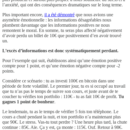
l’anxiété, qui ont des conséquences dramatiques sur le long terme.
Plus important encore,
il a été démontré
que nous avions une
asymétrie émotionnelle : les informations désagréables nous
plombent davantage que les informations positives ne nous
remontent le moral. En somme, tu seras plus affecté négativement
d’avoir perdu un billet de 10€ que positivement d’en avoir trouvé
un.
L’excès d’informations est donc systématiquement perdant.
Pour l’exemple qui suit, établissons ainsi qu’une émotion positive
compte pour 1 point, et qu’une émotion négative compte pour -2
points.
Considère ce scénario : tu as investi 100€ en bitcoin dans une
période de forte volatilité. Le premier jour, tu es si occupé au travail
que tu n’as pas le temps de suivre son cours, et juste avant de te
coucher tu vérifies ton portfolio : 110€ - tu as fait 10€ de profit.
Tu
gagnes 1 point de bonheur
.
Le lendemain, tu as le temps de vérifier 5 fois ton téléphone. Le
cours a chuté pendant la nuit, et ton portfolio n’a maintenant plus
que 90€. Le stress. Vas-tu tout perdre ? Une heure plus tard, la chute
continue : 85€. Aïe. Ça y est, ça monte : 115€. Ouf. Retour à 98€.