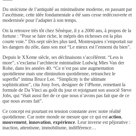
Du stoïcisme de l’antiquité au minimalisme moderne, en passant par
l’ascétisme, cette idée fondamentale a été sans cesse redécouverte et
modernisée pour l’adapter à son temps.
On la retrouve très tôt chez Sénèque, il y a 2000 ans, à propos de la
fortune : “Pour se faire riche, le mépris des richesses est la plus
courte voie.” Dix-sept siècles plus tard, Montesquieu s’emportait sur
les dangers du zèle, dans son mot “Le mieux est l’ennemi du bien”.
Depuis le XXeme siècle, ses déclinaisons s’accélèrent. “Less is
more”, s’exclama l’architecte minimaliste Ludwig Mies Van der
Rohe, dans les années 40. “Ce n’est pas une augmentation
quotidienne mais une diminution quotidienne, retranchez le
superflu” intima Bruce Lee. “Simplicity is the ultimate
sophistication”, cita Jony Ives, designer de l’iPhone, remettant la
formule de Da Vinci au goût du jour et rejoignant son associé Steve
Jobs, qui “était aussi fier de ce que nous n’avons pas fait que de ce
que nous avons fait”.
Ce concept est pourtant en tension constante avec notre réalité
quotidienne. Car notre monde ne mesure que ce qui est
action
,
mouvement
,
innovation
,
expérience
. Leur inverse est péjorative :
inaction, attentisme, immobilisme, indifférence…