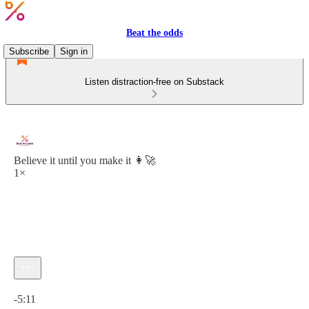
Beat the odds
Subscribe
Sign in
Listen distraction-free on Substack
Believe it until you make it 👩‍🚀
1×
Current time: 0:00 / Total time: -5:11
-5:11